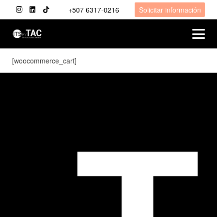
+507 6317-0216
Solicitar información
[woocommerce_cart]