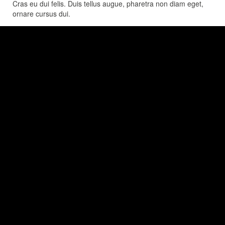
Cras eu dui felis. Duis tellus augue, pharetra non diam eget,
ornare cursus dui.