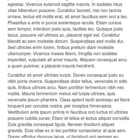
egestas. Vivamus euismod sagittis mauris. In sodales risus
vitae bibendum posuere. Curabitur laoreet, nisi non lacinia
ornare, lectus elit mollis erat, sit amet faucibus sem orci a leo.
Phasellus a ante in purus scelerisque iaculis. Etiam cursus
sem tempor, interdum justo quis, facilisis leo. Quisque justo
lacus, posuere vel ultrices ac, placerat eget est. Curabitur
blandit ac sem molestie dictum. Suspendisse sed mollis dui.
Sed ultricies enim lorem, finibus pretium diam molestie
ullamcorper. Vivamus massa libero, fringilla non sodales
imperdiet, vulputate sit amet mauris. Aliquam consequat arcu
a quam pulvinar, a placerat mauris hendrerit.
Curabitur sit amet ultricies turpis. Donec consequat justo eu
nibh porta viverra. Suspendisse dolor tellus, venenatis in odio
quis, finibus ultrices arcu. Nam porttitor fermentum nibh nec
mattis. Mauris fermentum metus vel turpis ultrices, quis
venenatis ipsum pharetra. Class aptent taciti sociosqu ad litora
torquent per conubia nostra, per inceptos himenaeos.
Vestibulum ante ipsum primis in faucibus orci luctus et ultrices
posuere cubilia curae; Etiam et tellus et lectus aliquet convallis.
Duis gravida consequat ligula. Aenean tincidunt aliquet
gravida. Duis vitae ex in leo porttitor consectetur at quis sem.
Donec efficitur rhoncus lacus, ut tincidunt orci semper eu.