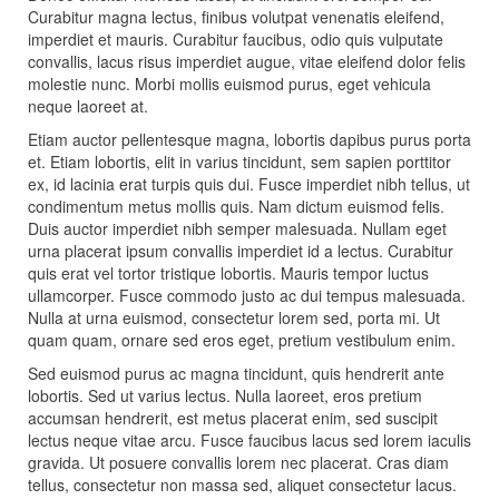
Curabitur magna lectus, finibus volutpat venenatis eleifend,
imperdiet et mauris. Curabitur faucibus, odio quis vulputate
convallis, lacus risus imperdiet augue, vitae eleifend dolor felis
molestie nunc. Morbi mollis euismod purus, eget vehicula
neque laoreet at.
Etiam auctor pellentesque magna, lobortis dapibus purus porta
et. Etiam lobortis, elit in varius tincidunt, sem sapien porttitor
ex, id lacinia erat turpis quis dui. Fusce imperdiet nibh tellus, ut
condimentum metus mollis quis. Nam dictum euismod felis.
Duis auctor imperdiet nibh semper malesuada. Nullam eget
urna placerat ipsum convallis imperdiet id a lectus. Curabitur
quis erat vel tortor tristique lobortis. Mauris tempor luctus
ullamcorper. Fusce commodo justo ac dui tempus malesuada.
Nulla at urna euismod, consectetur lorem sed, porta mi. Ut
quam quam, ornare sed eros eget, pretium vestibulum enim.
Sed euismod purus ac magna tincidunt, quis hendrerit ante
lobortis. Sed ut varius lectus. Nulla laoreet, eros pretium
accumsan hendrerit, est metus placerat enim, sed suscipit
lectus neque vitae arcu. Fusce faucibus lacus sed lorem iaculis
gravida. Ut posuere convallis lorem nec placerat. Cras diam
tellus, consectetur non massa sed, aliquet consectetur lacus.