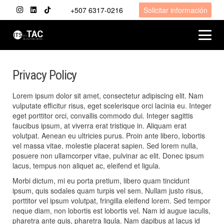
+507 6317-0216
Solicitar información
Privacy Policy
Lorem ipsum dolor sit amet, consectetur adipiscing elit. Nam
vulputate efficitur risus, eget scelerisque orci lacinia eu. Integer
eget porttitor orci, convallis commodo dui. Integer sagittis
faucibus ipsum, at viverra erat tristique in. Aliquam erat
volutpat. Aenean eu ultricies purus. Proin ante libero, lobortis
vel massa vitae, molestie placerat sapien. Sed lorem nulla,
posuere non ullamcorper vitae, pulvinar ac elit. Donec ipsum
lacus, tempus non aliquet ac, eleifend et ligula.
Morbi dictum, mi eu porta pretium, libero quam tincidunt
ipsum, quis sodales quam turpis vel sem. Nullam justo risus,
porttitor vel ipsum volutpat, fringilla eleifend lorem. Sed tempor
neque diam, non lobortis est lobortis vel. Nam id augue iaculis,
pharetra ante quis, pharetra ligula. Nam dapibus at lacus id