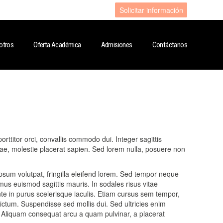
Solicitar información
otros
Oferta Académica
Admisiones
Contáctanos
orttitor orci, convallis commodo dui. Integer sagittis
vitae, molestie placerat sapien. Sed lorem nulla, posuere non
ipsum volutpat, fringilla eleifend lorem. Sed tempor neque
amus euismod sagittis mauris. In sodales risus vitae
ante in purus scelerisque iaculis. Etiam cursus sem tempor,
 dictum. Suspendisse sed mollis dui. Sed ultricies enim
s. Aliquam consequat arcu a quam pulvinar, a placerat