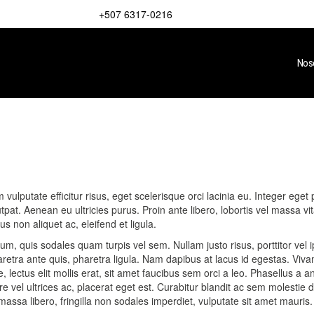
+507 6317-0216
Nos
ulputate efficitur risus, eget scelerisque orci lacinia eu. Integer eget p
lutpat. Aenean eu ultricies purus. Proin ante libero, lobortis vel massa 
s non aliquet ac, eleifend et ligula.
um, quis sodales quam turpis vel sem. Nullam justo risus, porttitor vel 
haretra ante quis, pharetra ligula. Nam dapibus at lacus id egestas. Viv
, lectus elit mollis erat, sit amet faucibus sem orci a leo. Phasellus a 
ere vel ultrices ac, placerat eget est. Curabitur blandit ac sem molestie
assa libero, fringilla non sodales imperdiet, vulputate sit amet mauri