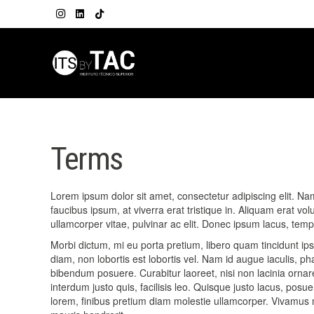
Terms
Lorem ipsum dolor sit amet, consectetur adipiscing elit. Nam v
faucibus ipsum, at viverra erat tristique in. Aliquam erat vo
ullamcorper vitae, pulvinar ac elit. Donec ipsum lacus, tempu
Morbi dictum, mi eu porta pretium, libero quam tincidunt ips
diam, non lobortis est lobortis vel. Nam id augue iaculis, p
bibendum posuere. Curabitur laoreet, nisi non lacinia ornare
interdum justo quis, facilisis leo. Quisque justo lacus, posu
lorem, finibus pretium diam molestie ullamcorper. Vivamus m