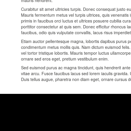
mauris hendrerit.
Curabitur sit amet ultricies turpis. Donec consequat justo eu
Mauris fermentum metus vel turpis ultrices, quis venenatis 
primis in faucibus orci luctus et ultrices posuere cubilia cur
porttitor consectetur at quis sem. Donec efficitur rhoncus la
faucibus, odio quis vulputate convallis, lacus risus imperdi
Etiam auctor pellentesque magna, lobortis dapibus purus porta 
condimentum metus mollis quis. Nam dictum euismod felis. D
vel tortor tristique lobortis. Mauris tempor luctus ullamc
ornare sed eros eget, pretium vestibulum enim.
Sed euismod purus ac magna tincidunt, quis hendrerit ante l
vitae arcu. Fusce faucibus lacus sed lorem iaculis gravida. 
Duis tellus augue, pharetra non diam eget, ornare cursus d