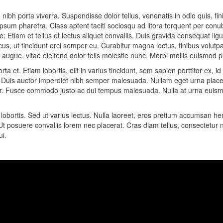
 nibh porta viverra. Suspendisse dolor tellus, venenatis in odio quis, fi
ipsum pharetra. Class aptent taciti sociosqu ad litora torquent per co
ae; Etiam et tellus et lectus aliquet convallis. Duis gravida consequat lig
cus, ut tincidunt orci semper eu. Curabitur magna lectus, finibus volutp
et augue, vitae eleifend dolor felis molestie nunc. Morbi mollis euismod 
et. Etiam lobortis, elit in varius tincidunt, sem sapien porttitor ex, id l
uis auctor imperdiet nibh semper malesuada. Nullam eget urna placerat
orper. Fusce commodo justo ac dui tempus malesuada. Nulla at urna eui
obortis. Sed ut varius lectus. Nulla laoreet, eros pretium accumsan hen
Ut posuere convallis lorem nec placerat. Cras diam tellus, consectetur 
ui.