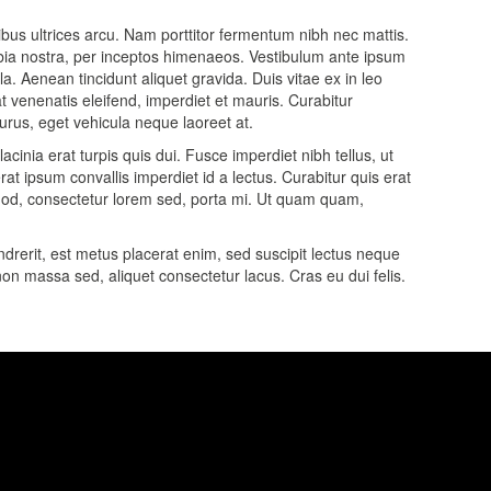
nibus ultrices arcu. Nam porttitor fermentum nibh nec mattis.
nubia nostra, per inceptos himenaeos. Vestibulum ante ipsum
ula. Aenean tincidunt aliquet gravida. Duis vitae ex in leo
at venenatis eleifend, imperdiet et mauris. Curabitur
purus, eget vehicula neque laoreet at.
acinia erat turpis quis dui. Fusce imperdiet nibh tellus, ut
 ipsum convallis imperdiet id a lectus. Curabitur quis erat
smod, consectetur lorem sed, porta mi. Ut quam quam,
drerit, est metus placerat enim, sed suscipit lectus neque
non massa sed, aliquet consectetur lacus. Cras eu dui felis.